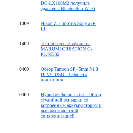
DC-LX100M2 получила
адаптеры Bluetooth и Wi-Fi
10
09
Nikon Z 7 против Sony a7R
III.
14
09
Тест обзор светофильтра
MARUMI CREATION C-
PL/ND32
04
09
Обзор Tamron SP 45mm f/1.8
Di VC USD – Офигеть
полтинник!
03
09
Hyundae Photonics i-6 – Обзор
студийной вспышки со
встроенным аккумулятором и
высокоскоростной
синхронизацией.