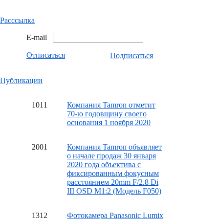
Расссылка
E-mail
Отписаться
Подписаться
Публикации
10
11
Компания Tamron отметит
70-ю годовщину своего
основания 1 ноября 2020
20
01
Компания Tamron объявляет
о начале продаж 30 января
2020 года объектива с
фиксированным фокусным
расстоянием 20mm F/2.8 Di
III OSD M1:2 (Модель F050)
13
12
Фотокамера Panasonic Lumix