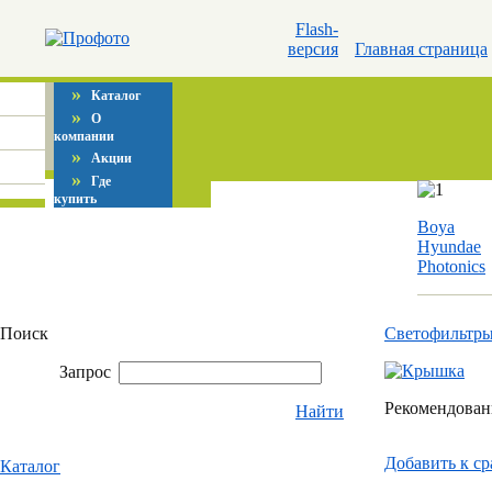
Flash-
версия
Главная страница
»
Каталог
»
О
компании
»
Акции
»
Где
купить
Boya
Hyundae
Photonics
Поиск
Светофильтр
Запрос
Рекомендованн
Найти
Добавить к c
Каталог